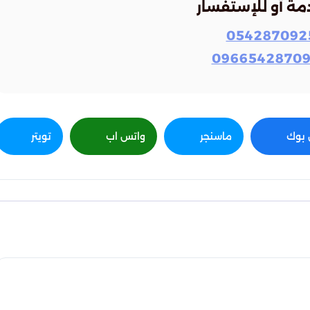
مة أو للإستفسار
054287092
0966542870
بوك
ماسنجر
واتس اب
تويتر