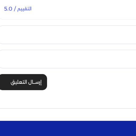
/ 5.0
التقييم
إرســال التعليق