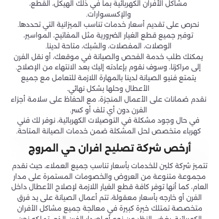
مشاكل الأفران الكهربائية بما في ذلك الهيكل، القطع،
والإكسسوارات.
نحرص على تقديم أسعار خدمات تناسب الميزانية التي تحددها.
توفير جميع قطع الغيار الضرورية مثل المفاتيح، المواسير،
الوصلات، المفصلات، والشبك، متاحة لدينا.
يمكنك طلب خدمة الفحص والصيانة في موقعك، أو نقل الفرن
إلى مراكزنا، وسوف نقوم بإعادته إليك بعد الانتهاء من الإصلاح.
يتمتع فنيو الصيانة لدينا بالمهارة اللازمة للتعامل مع جميع
الأعطال وحلها بشكل نهائي.
نقدم ضمانات على الأعمال المنجزة، مع الحفاظ على سلامة أجزاء
الفرن دون أي تلف أو كسر.
في حال وجود مشكلة في التوصيلات الكهربائية، نوفر لك فني
كهرباء متخصص لحل المشكلة ضمن خدمات الصيانة المتاحة.
أرخص شركة تصليح افران حي المروج
تتميز شركة كلين للخدمات بأسعار تناسب جميع العملاء، حيث نقدم
مجموعة متنوعة من العروض والخصومات المستمرة على مدار
العام، كما أنها توفر كافة قطع الغيار اللازمة لإصلاح الأعطال داخل
الفرن أو خارجه بأسعار معقولة، تتم أعمال الصيانة على يد فرق
متخصصة تمتلك خبرة كبيرة في معالجة جميع مشاكل الأفران
الكهربائية، بغض النظر عن نوع أو إصدار الفرن الذي تملكه نحن