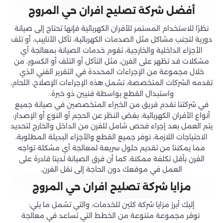
أفضل شركة تصليح افران حي المروج
نظرًا للاستخدام المستمر للأفران الكهربائية فإنها تحتاج إلى صيانة
دورية لتجنب مشاكل مثل الصدمات الكهربائية، تآكل الأنابيب، أو تلف
الأجزاء الداخلية والخارجية، تقوم خدمات الصيانة بمعالجة أي
مشكلات قد تظهر على الفرن، مثل التآكل أو التلف أو الكسور، من
خلال مجموعة من الإجراءات المحددة في التقرير الفني الذي
تقدمه الشركات المتخصصة، تشمل هذه الإجراءات الإصلاح، اللحام،
واستبدال القطع بواسطة فنيين ذو خبرة.
في شركتنا نقدم فريق من الخبراء المتخصصين في صيانة جميع
أنواع الأفران الكهربائية، بغض النظر عن الحجم أو النوع أو الإصدار،
يتم العمل بعد إجراء فحص شامل للفرن من الداخل والخارج لتحديد
الاحتياجات اللازمة، نوفر جميع القطع والأجزاء البديلة المطلوبة،
مما يمكننا من تقديم حلول سريعة لمعالجة أي مشكلة تواجه
الفرن بأقل تكلفة ممكنة، كما أن فرق الصيانة لدينا قادرة على
العمل في موقعك دون الحاجة إلى نقل الفرن.
مزايا شركة تصليح افران حي المروج
إليك أبرز مزايا شركة كلين للخدمات، والتي تشمل ما يلي:
نوفر مجموعة متنوعة من الخطط التي تساعد في معالجة