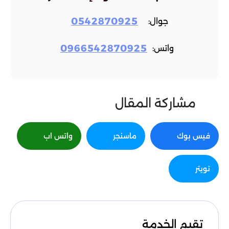
0542870925
جوال:
0966542870925
واتس:
مشاركة المقال
فيس بوك
ماسنجر
واتس اب
تويتر
تقيم الخدمة