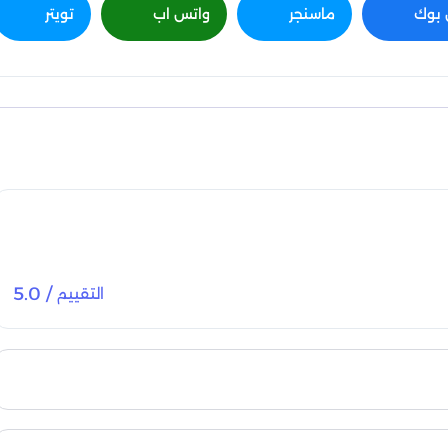
بوك
ماسنجر
واتس اب
تويتر
/ 5.0
التقييم