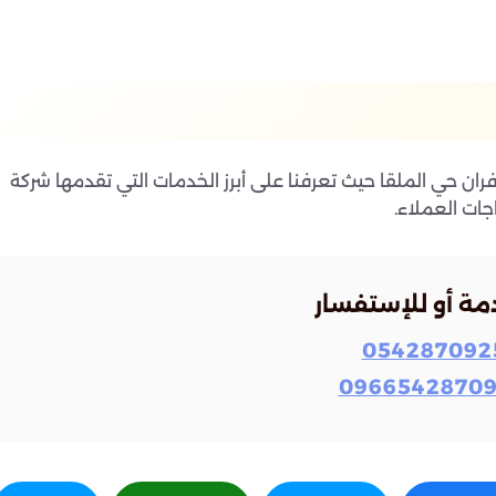
ران حي الملقا حيث تعرفنا على أبرز الخدمات التي تقدمها شركة
ات العملاء.
مة أو للإستفسار
054287092
0966542870