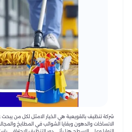
شركة تنظيف بالقويعية هي الخيار الامثل لكل من يبحث 
الاتساخات والدهون وبقايا الشوائب في المطابخ والمجا
الزوايا وعلى الاسطح هنا يأتي دور التنظيف الاحترافي ب