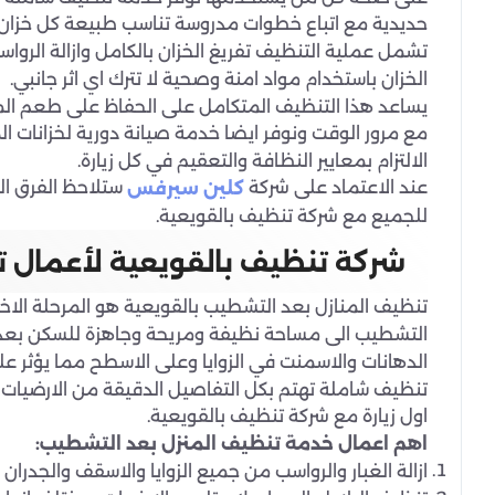
حديدية مع اتباع خطوات مدروسة تناسب طبيعة كل خزان.
تشمل عملية التنظيف تفريغ الخزان بالكامل وازالة الروا
الخزان باستخدام مواد امنة وصحية لا تترك اي اثر جانبي.
يساعد هذا التنظيف المتكامل على الحفاظ على طعم المياه
مع مرور الوقت ونوفر ايضا خدمة صيانة دورية لخزانات 
الالتزام بمعايير النظافة والتعقيم في كل زيارة.
عند الاعتماد على شركة
ستلاحظ الفرق ال
كلين سيرفس
للجميع مع شركة تنظيف بالقويعية.
شركة تنظيف بالقويعية لأعمال 
تنظيف المنازل بعد التشطيب بالقويعية هو المرحلة الاخ
التشطيب الى مساحة نظيفة ومريحة وجاهزة للسكن بعد انتها
الدهانات والاسمنت في الزوايا وعلى الاسطح مما يؤثر ع
تنظيف شاملة تهتم بكل التفاصيل الدقيقة من الارضيات و
اول زيارة مع شركة تنظيف بالقويعية.
اهم اعمال خدمة تنظيف المنزل بعد التشطيب:
ازالة الغبار والرواسب من جميع الزوايا والاسقف والجدران