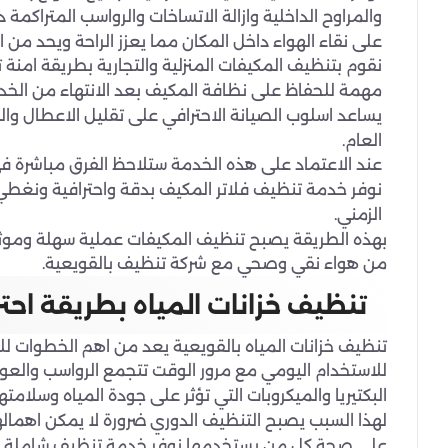
والمراوح الداخلية وازالة الاتساخات والرواسب المتراكم
على نقاء الهواء داخل المكان مما يعزز الراحة ويحد من انتش
نقوم بتنظيف المكيفات المنزلية والتجارية بطريقة امنة
مهمة للحفاظ على نظافة المكيف بعد الانتهاء من الخد
يساعد اسلوب الصيانة الاحترافي على تقليل الاعطال و
العام.
عند الاعتماد على هذه الخدمة ستلاحظ الفرق مباشرة في ج
نوفر خدمة تنظيف فلاتر المكيف بدقة واحترافية ونغط
الزمني.
بهذه الطريقة يصبح تنظيف المكيفات عملية سهلة وموث
من هواء نقي وصحي مع شركة تنظيف بالقويعية.
تنظيف خزانات المياه بطريقة اح
تنظيف خزانات المياه بالقويعية يعد من اهم الخطوات ل
للاستخدام اليومي مع مرور الوقت تتجمع الرواسب والعوالق
البكتيريا والميكروبات التي تؤثر على جودة المياه وسلامتها
لهذا السبب يصبح التنظيف الدوري ضرورة لا يمكن اهماله
على صحة كل من يستخدمها نوفر خدمة تنظيف شاملة لجميع 