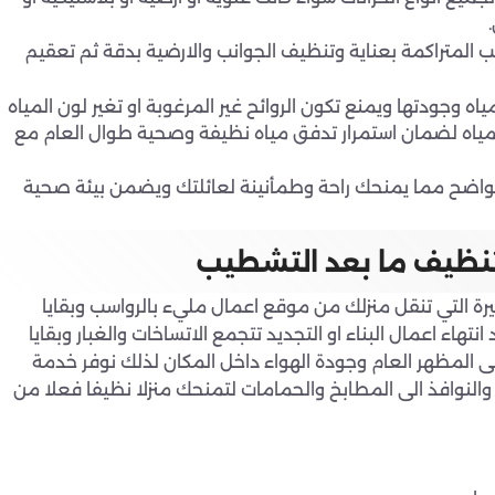
سب المتراكمة بعناية وتنظيف الجوانب والارضية بدقة ثم تعقيم
 وجودتها ويمنع تكون الروائح غير المرغوبة او تغير لون المياه
المياه لضمان استمرار تدفق مياه نظيفة وصحية طوال العام مع
واضح مما يمنحك راحة وطمأنينة لعائلتك ويضمن بيئة صحية
تنظيف ما بعد التشطيب
يرة التي تنقل منزلك من موقع اعمال مليء بالرواسب وبقايا
ء اعمال البناء او التجديد تتجمع الاتساخات والغبار وبقايا
لى المظهر العام وجودة الهواء داخل المكان لذلك نوفر خدمة
النوافذ الى المطابخ والحمامات لتمنحك منزلا نظيفا فعلا من