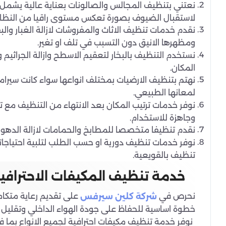
نعتني بتنظيف المجالس والصالونات بعناية عالية يشمل ا
لاستقبال الضيوف بصورة تعكس مستوى راقيا من النظاف
نقدم خدمات تنظيف الاثاث والمفروشات لازالة الغبار وا
ومظهرها الانيق دون التسبب في تلف او تغير.
نستخدم التنظيف بالبخار لتعقيم الاسطح وازالة الجراثيم
المكان.
نهتم بتنظيف الارضيات بمختلف انواعها سواء كانت سيراميك 
لمعانها الطبيعي.
نوفر خدمات ترتيب المكان بعد الانتهاء من التنظيف مع
وجاهزة للاستخدام.
نقدم تنظيفا متخصصا للمطابخ والحمامات لازالة الدهو
نوفر خدمات تنظيف دورية او حسب الطلب لتلبية احتياجاتك
تنظيف بالقويعية.
خدمة تنظيف المكيفات الاحترافية
نحرص في
على تقديم رعاية متكام
شركة كلين سيرفس
خطوة اساسية للحفاظ على جودة الهواء الداخلي وتقليل اس
نوفر خدمة تنظيف مكيفات احترافية لجميع الانواع بما 