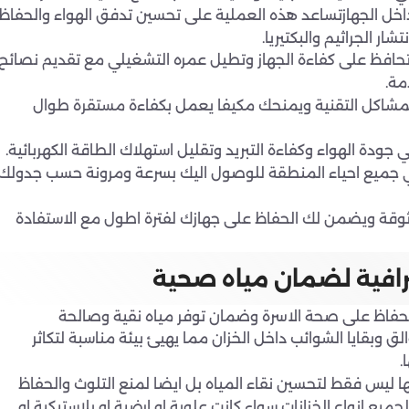
ة داخل الجهازتساعد هذه العملية على تحسين تدفق الهواء والحفاظ
ار الجراثيم والبكتيريا.
 تحافظ على كفاءة الجهاز وتطيل عمره التشغيلي مع تقديم نصائح
مة.
المشاكل التقنية ويمنحك مكيفا يعمل بكفاءة مستقرة طوال
ودة الهواء وكفاءة التبريد وتقليل استهلاك الطاقة الكهربائية.
ي جميع احياء المنطقة للوصول اليك بسرعة ومرونة حسب جدولك
وقة ويضمن لك الحفاظ على جهازك لفترة اطول مع الاستفادة
ترافية لضمان مياه صحية
لحفاظ على صحة الاسرة وضمان توفر مياه نقية وصالحة
 وبقايا الشوائب داخل الخزان مما يهيئ بيئة مناسبة لتكاثر
.
ا ليس فقط لتحسين نقاء المياه بل ايضا لمنع التلوث والحفاظ
انواع الخزانات سواء كانت علوية او ارضية او بلاستيكية او