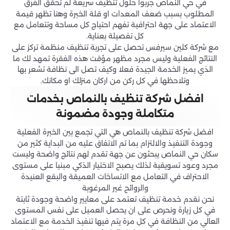
في حي النماص جربوا حلول تنظيف سريعة لم تحقق الفرق
المطلوب بسبب ضعف المعدات او قلة الخبرة وهنا تظهر قيمة
الاعتماد على جهة احترافية تفهم احتياج كل مساحة وتتعامل مع
كل تفصيلة بعناية.
مع شركة كلين سيرفس تحصل على تجربة تنظيف منظمة تركز على
النتائج الفعلية وليس مجرد مظهر مؤقت هذه الفقرة تمهد لك ما
الذي يميز الخدمة الجيدة فعلا وكيف تصل الى نظافة تشعر بها
وتلاحظها في كل ركن من اركان منزلك او مكانك.
افضل شركة تنظيف بالنماص بخدمات
متكاملة وجودة مضمونة
افضل شركة تنظيف بالنماص هي التي تجمع بين الخبرة الفعلية
وجودة التنفيذ والالتزام بما تم الاتفاق عليه من البداية كثير من
سكان حي النماص يبحثون عن جهة تقدم لهم نتائج واضحة وليست
مجرد وعود تسويقية لذلك يصبح الاختيار الذكي مبنيا على مستوى
الاحتراف في التعامل مع الاتساخات العميقة والبقع العنيدة
والروائح غير المرغوبة
نحن نقدم خدمة تنظيف تعتمد على معايير واضحة وجودة ثابتة
في كل زيارة ونحرص على ان يحصل العميل على نفس المستوى
العالي من النظافة في كل مرة يتم فيها تنفيذ الخدمة مع الاعتماد