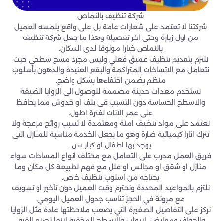
شركة تنظيف بالنماص
شركتنا لا تعتمد على شعارات عامة بل على واقع يلمسه العميل
من اول زيارة وحتى اخر تفصيلة وهذا ما جعل شركة تنظيف
بالنماص خيارا موثوقا لدى السكان.
نلتزم بتقديم تنظيف عميق فعلي وليس مجرد مسح سطحي حيث
نتعامل مع الاتساخات المتراكمة والبقع العنيدة والدهون بأسلوب
منظم يضمن اختفاءها بشكل واضح.
نستخدم معدات حديثة مصممة للوصول الى الزوايا الضيقة
والاسطح الحساسة دون التسبب في تلف او خدوش مما يحافظ
على عمر الاثاث لفترة اطول.
نعتمد على مواد تنظيف امنة ومعتمدة لا تسبب روائح مزعجة ولا
تترك اثارا كيميائية ضارة وهو ما يجعل الخدمة مناسبة للمنازل التي
يوجد بها اطفال او كبار سن.
فريق العمل مدرب على التعامل مع مختلف انواع المساحات سواء
منازل او شقق او مجالس او فلل مع فهم لطبيعة كل مكان وما
يحتاجه من اسلوب تنظيف خاص.
نلتزم بالمواعيد المحددة ونحترم وقت العميل دون تأخير او تسويف
مع مرونة في الحجز تناسب جدول العميل اليومي.
نركز على التفاصيل الصغيرة التي يصعب ملاحظتها عادة مثل الزوايا
والحواف ومقابض الابواب والاسطح المخفية لانها تصنع الفرق