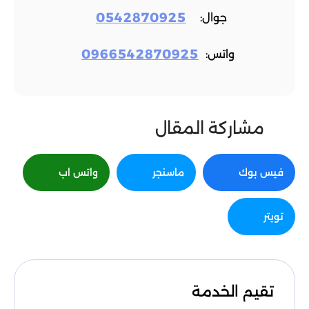
0542870925
جوال:
0966542870925
واتس:
مشاركة المقال
فيس بوك
ماسنجر
واتس اب
تويتر
تقيم الخدمة