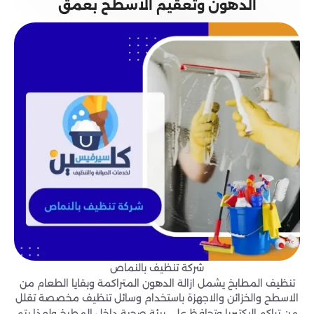
الدهون وتعقيم الاسطح بعمق
شركة تنظيف بالنماص
تنظيف المطابخ يشمل ازالة الدهون المتراكمة وبقايا الطعام من
الاسطح والخزائن والاجهزة باستخدام وسائل تنظيف مخصصة تقلل
من تراكم البكتيريا وتحافظ على بيئة صحية داخل المطبخ ولهذا يتم