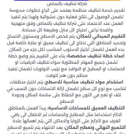
شركة تنظيف بالنماص
تقديم خدمة تنظيف منظمة يعتمد على اتباع خطوات مدروسة
تضمن الوصول الى نتائج فعلية دون عشوائية ولهذا يتم تنفيذ
العمل عند الاعتماد على شركة تنظيف بالنماص وفق منهجية
واضحة تراعي احتياج كل منزل وطبيعة كل مساحة.
التقييم الميداني للمكان:
يتم فحص الاسطح ومستوى الاتساخ
وتحديد المناطق التي تحتاج الى تنظيف عميق او عناية خاصة قبل
بدء العمل لضمان اختيار الاسلوب المناسب لكل جزء من المكان.
اعداد خطة تنظيف مخصصة:
بناء على التقييم يتم وضع خطة
تشمل جميع المهام المطلوبة سواء تنظيف الارضيات او
الحمامات او المطبخ او النوافذ مع ترتيب الاولويات لضمان تنفيذ
منظم دون هدر للوقت.
استخدام مواد تنظيف مناسبة للاسطح:
يتم اختيار منظفات
تتناسب مع نوع كل سطح لضمان ازالة الاتساخات دون التسبب في
تلف او تغير في اللون مع الحفاظ على سلامة المكان وجودة
الاسطح.
التنظيف العميق للمساحات الاساسية:
يبدأ العمل بالمناطق
الاكثر استخداما مثل المطابخ والحمامات ثم الانتقال الى باقي
الغرف مع التركيز على الزوايا والاماكن التي يتم اهمالها عادة.
التلميع النهائي وتعطير المكان:
بعد الانتهاء يتم تلميع الاسطح
مثل الزجاج والارضيات وتعطير المكان بروائح خفيفة لمنح احساس