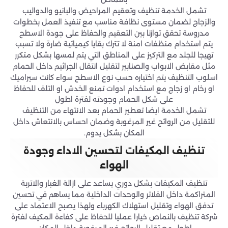
تشمل الخدمة تنظيف وتعقيم المراحيض والبانيو والدواليب
والزجاج لضمان مستوى نظافة مناسب مع تنفيذ العمل بخطوات
مدروسة تحقق توازنا بين التعقيم والحفاظ على جودة الاسطح
يتم استخدام منظفات امنة لا تترك بقايا كيميائية ضارة ولا تسبب
تهيجا للجلد مع التركيز على المناطق التي يتم لمسها بشكل متكرر
مثل مقابض الابواب والصنابير لتقليل انتقال الجراثيم داخل الحمام
اسلوب التنظيف يتم اختياره حسب نوع الاسطح سواء كانت سيراميك
او رخام او زجاج مع استخدام ادوات تمنع الخدش او التلف للحفاظ
على شكل الحمام وجودته لفترة اطول
تشمل الخدمة ايضا تعطير الحمام بعد الانتهاء من التنظيف
للتقليل من الروائح غير المرغوبة وضمان احساس بالانتعاش داخل
المكان بشكل يدوم.
تنظيف المكيفات لتحسين الاداء وجودة
الهواء
تنظيف المكيفات بشكل دوري يساعد على ازالة الغبار والاتربة
المتراكمة داخل الفلاتر والوحدات الداخلية مما يساهم في تحسين
تدفق الهواء وتقليل استهلاك الكهرباء ولهذا يصبح الاعتماد على
شركة تنظيف بالنماص خيارا عمليا للحفاظ على كفاءة المكيف لفترة
اطول مع تقليل الروائح غير المرغوبة داخل المكان.