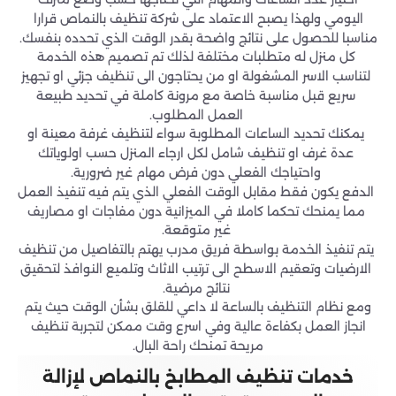
اليومي ولهذا يصبح الاعتماد على شركة تنظيف بالنماص قرارا
مناسبا للحصول على نتائج واضحة بقدر الوقت الذي تحدده بنفسك.
كل منزل له متطلبات مختلفة لذلك تم تصميم هذه الخدمة
لتناسب الاسر المشغولة او من يحتاجون الى تنظيف جزئي او تجهيز
سريع قبل مناسبة خاصة مع مرونة كاملة في تحديد طبيعة
العمل المطلوب.
يمكنك تحديد الساعات المطلوبة سواء لتنظيف غرفة معينة او
عدة غرف او تنظيف شامل لكل ارجاء المنزل حسب اولوياتك
واحتياجك الفعلي دون فرض مهام غير ضرورية.
الدفع يكون فقط مقابل الوقت الفعلي الذي يتم فيه تنفيذ العمل
مما يمنحك تحكما كاملا في الميزانية دون مفاجات او مصاريف
غير متوقعة.
يتم تنفيذ الخدمة بواسطة فريق مدرب يهتم بالتفاصيل من تنظيف
الارضيات وتعقيم الاسطح الى ترتيب الاثاث وتلميع النوافذ لتحقيق
نتائج مرضية.
ومع نظام التنظيف بالساعة لا داعي للقلق بشأن الوقت حيث يتم
انجاز العمل بكفاءة عالية وفي اسرع وقت ممكن لتجربة تنظيف
مريحة تمنحك راحة البال.
خدمات تنظيف المطابخ بالنماص لإزالة