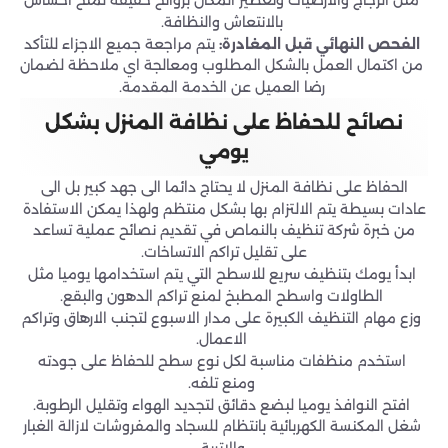
بالانتعاش والنظافة.
الفحص النهائي قبل المغادرة:
يتم مراجعة جميع الاجزاء للتأكد
من اكتمال العمل بالشكل المطلوب ومعالجة اي ملاحظة لضمان
رضا العميل عن الخدمة المقدمة.
نصائح للحفاظ على نظافة المنزل بشكل
يومي
الحفاظ على نظافة المنزل لا يحتاج دائما الى جهد كبير بل الى
عادات بسيطة يتم الالتزام بها بشكل منتظم ولهذا يمكن الاستفادة
من خبرة شركة تنظيف بالنماص في تقديم نصائح عملية تساعد
على تقليل تراكم الاتساخات.
ابدأ يومك بتنظيف سريع للاسطح التي يتم استخدامها يوميا مثل
الطاولات واسطح المطبخ لمنع تراكم الدهون والبقع.
وزع مهام التنظيف الكبيرة على مدار الاسبوع لتجنب الارهاق وتراكم
الاعمال.
استخدم منظفات مناسبة لكل نوع سطح للحفاظ على جودته
ومنع تلفه.
افتح النوافذ يوميا لبضع دقائق لتجديد الهواء وتقليل الرطوبة.
شغل المكنسة الكهربائية بانتظام للسجاد والمفروشات لازالة الغبار