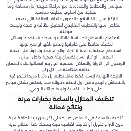
المجالس والمطابخ والحمامات مع مراعاة طبيعة كل مساحة وما
تحتاجه من اسلوب تنظيف مناسب.
التركيز على ازالة البقع والدهون والبقايا العالقة التي يصعب
التخلص منها بالتنظيف التقليدي لتحقيق نظافة واضحة وليست
مؤقتة.
الاهتمام بالاسطح الحساسة والاثاث والسجاد باستخدام وسائل
تنظيف تحافظ على خاماتها وتمنع تلفها او تغير لونها.
استخدام منظفات امنة لا تترك روائح مزعجة ولا تؤثر على صحة
الاطفال او كبار السن لضمان بيئة صحية داخل المنزل.
الوصول الى الزوايا والاماكن المخفية التي يتم اهمالها عادة لضمان
نظافة متكاملة في كل ركن.
النتيجة النهائية ليست فقط منزلا نظيفا بل مكانا مريحا تشعر فيه
بالانتعاش والهدوء من اول لحظة دخولك مما ينعكس بشكل مباشر
على راحتك النفسية ونمط حياتك اليومي.
تنظيف المنازل بالساعة بخيارات مرنة
ونتائج فعالة
تنظيف بالساعة في النماص خيار عملي لكل من يريد نظافة مرنة
دون التزام طويل او تكاليف اضافية حيث يمنحك هذا النظام حرية
اختيار عدد الساعات والمهام التي تحتاجها حسب وضع منزلك