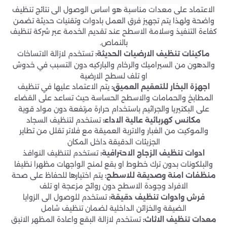
الاعتماد على معدات مناسبة هو اساس الوصول الى نتائج تنظيف
واضحة ولهذا يتم تجهيز فرق العمل بادوات وتقنيات حديثة تضمن
كفاءة التنفيذ وسلامة الاسطح عند تقديم الخدمة عبر شركة تنظيف
بالنماص.
ماكينات تنظيف الارضيات الحديثة:
تستخدم لازالة الاتساخات
والدهون من السيراميك والرخام والباركيه دون التسبب في خدوش
او تلف لسطح الارضية
اجهزة البخار للتعقيم العميق:
يتم الاعتماد عليها في تنظيف
المطابخ والحمامات والاسطح الحساسة حيث تساعد على القضاء
على البكتيريا والجراثيم باستخدام حرارة مرتفعة دون مواد قوية
مكانس كهربائية عالية الاداء:
تستخدم لتنظيف السجاد
والموكيت من الغبار والاتربة العميقة مع فلاتر تقلل من تطاير
الجزيئات الدقيقة داخل المكان
ادوات تنظيف الزجاج الاحترافية:
تستخدم لتنظيف النوافذ
والبلكونات بدون ترك خطوط او بقع لمنح الواجهات مظهرا نظيفا
منظفات امنة وصديقة للاسطح:
يتم اختيارها للحفاظ على صحة
الافراد وجودة الاسطح دون روائح مزعجة او تلف
فرش وادوات تنظيف دقيقة:
تستخدم للوصول الى الزوايا
الضيقة والخزائن الداخلية لضمان تنظيف شامل
معدات تنظيف الاثاث:
تستخدم لازالة البقع واعادة المظهر الانيق