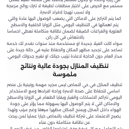
مستمر مع الحرص على اختيار منظفات لطيفة لا تترك روائح مزعجة
ولا تسبب تهيجا لافراد الاسرة.
كما يتم التركيز على الاماكن التي يصعب الوصول اليها عادة والتي
يتم اهمالها في التنظيف اليومي مثل الزوايا الخلفية والاسطح
العلوية والفراغات الضيقة لضمان نظافة متكاملة تعطي احساسا
بالانتعاش في كل ركن.
سواء كانت الفيلا جديدة او مستخدمة منذ سنوات نقدم لك خدمة
تساعد على تجديد مظهر المكان والحفاظ عليه في حالة جيدة على
مدار العام دون الحاجة لاعادة ترتيب حياتك او تغيير جدولك اليومي.
تنظيف المنازل بجودة عالية ونتائج
ملموسة
تنظيف المنازل في حي النماص ليس مجرد مهمة روتينية بل عنصر
اساسي للحفاظ على صحة الاسرة وراحة افرادها ومع الاستخدام
اليومي تتراكم الاتساخات والغبار وبقايا الطعام في الزوايا والاسطح
والاماكن التي لا يتم الوصول اليها بسهولة مما يؤثر على جودة
الهواء داخل المنزل ويمنح المكان مظهرا مرهقا وغير مرتب ولهذا
يصبح الاعتماد على شركة تنظيف بالنماص خيارا عمليا لمن يبحث
عن نظافة متكاملة دون عناء
يتم التعامل مع كل غرفة وفق احتياجها الخاص من غرف النوم الى