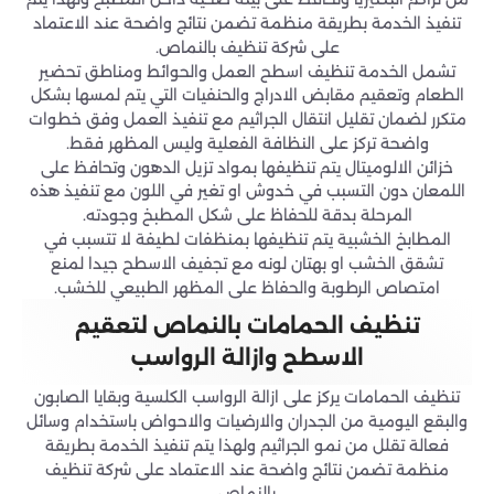
تنفيذ الخدمة بطريقة منظمة تضمن نتائج واضحة عند الاعتماد
على شركة تنظيف بالنماص.
تشمل الخدمة تنظيف اسطح العمل والحوائط ومناطق تحضير
الطعام وتعقيم مقابض الادراج والحنفيات التي يتم لمسها بشكل
متكرر لضمان تقليل انتقال الجراثيم مع تنفيذ العمل وفق خطوات
واضحة تركز على النظافة الفعلية وليس المظهر فقط.
خزائن الالوميتال يتم تنظيفها بمواد تزيل الدهون وتحافظ على
اللمعان دون التسبب في خدوش او تغير في اللون مع تنفيذ هذه
المرحلة بدقة للحفاظ على شكل المطبخ وجودته.
المطابخ الخشبية يتم تنظيفها بمنظفات لطيفة لا تتسبب في
تشقق الخشب او بهتان لونه مع تجفيف الاسطح جيدا لمنع
امتصاص الرطوبة والحفاظ على المظهر الطبيعي للخشب.
تنظيف الحمامات بالنماص لتعقيم
الاسطح وازالة الرواسب
تنظيف الحمامات يركز على ازالة الرواسب الكلسية وبقايا الصابون
والبقع اليومية من الجدران والارضيات والاحواض باستخدام وسائل
فعالة تقلل من نمو الجراثيم ولهذا يتم تنفيذ الخدمة بطريقة
منظمة تضمن نتائج واضحة عند الاعتماد على شركة تنظيف
بالنماص