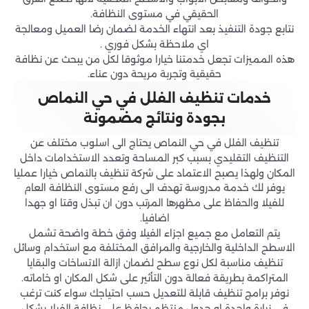
الحقيقي في مستوى النظافة.
نتابع جودة التنفيذ بعد انتهاء الخدمة لضمان رضا العميل ومعالجة
اي ملاحظة بشكل فوري .
هذه المميزات تجعل خدمتنا خيارا موثوقا لكل من يبحث عن نظافة
حقيقية وتجربة مريحة دون عناء.
خدمات تنظيف الفلل في حي النماص
بجودة ونتائج مضمونة
تنظيف الفلل في حي النماص يحتاج الى اسلوب مختلف عن
التنظيف التقليدي بسبب كبر المساحة وتعدد الاستخدامات داخل
المكان ولهذا يصبح الاعتماد على شركة تنظيف بالنماص خيارا عمليا
يوفر لك خدمة مدروسة تهدف الى رفع مستوى النظافة العام
للفيلا والحفاظ على مظهرها المرتب دون ان تبذل وقتا او جهدا
اضافيا.
يتم التعامل مع جميع اجزاء الفيلا وفق خطة واضحة تشمل
الاسطح الداخلية والخارجية والمرافق المختلفة مع استخدام وسائل
تنظيف مناسبة لكل نوع سطح لضمان ازالة الاتساخات والبقايا
المتراكمة بطريقة فعالة دون التأثير على شكل المكان او خاماته.
نوفر برامج تنظيف قابلة للتعديل حسب احتياجك سواء كنت ترغب
في زيارة واحدة او جدول منتظم يحافظ على نظافة الفيلا بشكل