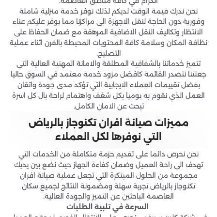
الكرام في كافة مناطق العاصمة.
نحن ندرك قيمة الوقت لديكم لذلك نوفر خدمة منزلية شاملة
وفورية دون الحاجة لنقل الاجهزة الى مراكزنا مما يوفر عليكم عناء
الانتظار وتكاليف النقل الاضافية المرهقة مع ضمان الحفاظ على
نظافة المكان وسلامة كافة المحتويات المحيطة بالفرن اثناء عملية
التصليح.
تتميز خدماتنا بالشفافية المطلقة والامانة المهنية العالية التي
جعلتنا نتصدر القائمة كافضل مزود خدمة معتمد في السوق حاليا
بفضل تقييمات العملاء الايجابية التي تؤكد مدى جودة واتقان
العمل الذي نقوم به يوميا بكل شغف واهتمام لراحة بال كل اسرة
تبحث عن الامان الكامل.
مميزات صيانة افران تكنوجاز بالرياض
التي نوفرها لكل العملاء
نحن نحرص دائما على تقديم حزمة متكاملة من الخدمات التي
تهدف الى راحة العميل وضمان كفاءة الجهاز حيث نضع بين يديك
مجموعة من الحلول المبتكرة التي تجعل عملية صيانة افران
تكنوجاز بالرياض تجربة سهلة ومضمونة النتائج لجميع سكان
العاصمة الباحثين عن التميز والجودة العالية.
السرعة في تلبية الطلبات