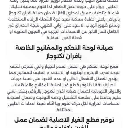
ضعف تدفق اللهب وعدم انتظام توزيع الحرارة مما يطيل وقت
الطهي ويؤثر على جودة نضج الطعام لذا نقوم بعملية تسليك
شاملة وتنظيف عميق لمجاري الغاز لضمان صيانة افران تكنوجاز
بالرياض باعلى كفاءة ممكنة تعيد قوة الشعلة الزرقاء المنتظمة
وتمنع ظهور الهباب الاسود على اواني الطهي نتيجة الاحتراق غير
الكامل للغاز الناتج عن الانسدادات الجزئية في العيون العلوية او
شعلة الفرن السفلية.
صيانة لوحة التحكم والمفاتيح الخاصة
بافران تكنوجاز
تعتبر لوحة التحكم هي العقل المدبر للجهاز والتي تتعرض للتلف
نتيجة تسرب الابخرة والرطوبة او الاستخدام العنيف للمفاتيح مما
يؤدي لتعطل الاشعال الذاتي او عدم القدرة على ضبط درجات
الحرارة بدقة لذا نوفر قطع غيار اصلية للمفاتيح والمنظمات
والدوائر الكهربائية لضمان صيانة افران تكنوجاز بالرياض بشكل تقني
سليم يحافظ على سلاسة التشغيل ودقة التوقيت وضمان استجابة
الحساسات الحرارية لكل حركة تقوم بها اثناء ضبط اعدادات الطهي
المختلفة.
توفير قطع الغيار الاصلية لضمان عمل