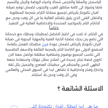
الياسمين والملقا والنرجس شمالا واحياء الروضة والريان والنسيم
شرقا وصولا الى كافة مناطق الغرب والجنوب لضمان توفير صيانة
افران تكنوجاز بالرياض لجميع عملائنا الكرام بلسرعة المطلوبة
والاتقان الفني الذي يليق بثقتكم الغالية بنا في كل وقت وحين مع
الالتزام التام بالمواعيد المحددة والاحترافية العالية في التنفيذ.
ختاماً
في الختام، لا تتردد في اختيار الافضل لمطبخك ومنزلك مع خدماتنا
التي تضع بين يديك عصارة الخبرة الفنية والمهارة اليدوية في صيانة
افران تكنوجاز بالرياض لضمان عودة
مطبخك للعمل بكفاءة
فرن
المصنع الاولى مع التزامنا التام بالسرعة الفائقة والاسعار التنافسية
التي تناسب الجميع بوضوح وشفافية مطلقة تواصل معنا الان
لتروي قصة نجاح جديدة في اصلاح عطل جهازك واستعادة متعة
الطهي الامن والمنظم في مطبخك العصري والجميل بكل ثقة
واعتزاز وفخر واحترافية لا تضاهى ابدا في السوق المحلي والعالمي
وفي كل وقت وحين بلا استثناء.
الاسئلة الشائعة ؟
ما هي ابرز اعطال افران تكنوجاز التي