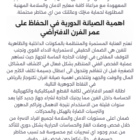
المعهودة مع مراعاة كافة معايير الامان والسلامة المهنية
المطلوبة لحماية منزلك وعائلتك من اي مخاطر محتملة.
اهمية الصيانة الدورية في الحفاظ على
عمر الفرن الافتراضي
تعتبر العناية المستمرة والمنتظمة بالمكونات الداخلية والظاهرية
للفرن هي الضمان الحقيقي لاستمرارية الاداء القوي وتجنب
التوقف المفاجئ في اوقات الحاجة الماسة للجهاز حيث تساهم
عملية الفحص الفني المنتظم بشكل فعال في اكتشاف المشاكل
الصغيرة قبل ان تتفاقم وتتحول الى اعطال جسيمة تكلف الكثير من
المال والوقت والجهد وتتلخص اهمية صيانة افران تكنوجاز بالرياض
في النقاط الجوهرية التالية:
اطالة العمر الافتراضي لكافة القطع الميكانيكية والكهربائية
الحساسة داخل الفرن مما يجنبك الحاجة لشراء جهاز جديد كليا بعد
سنوات قليلة من الاستخدام نتيجة الاهمال وتراكم الدهون
والترسبات الضارة بالهيكل والمحركات.
ضمان اعلى مستويات الامان والسلامة لجميع افراد الاسرة من
خلال فحص وصلات الغاز والحساسات الحرارية بشكل دوري للتأكد
من عدم وجود اي تسريبات غير محسوسة قد تسبب مخاطر
جسيمة في حال تركها دون فحص فني دقيق.