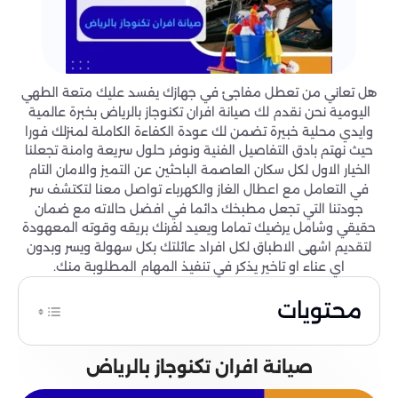
هل تعاني من تعطل مفاجئ في جهازك يفسد عليك متعة الطهي
اليومية نحن نقدم لك صيانة افران تكنوجاز بالرياض بخبرة عالمية
وايدي محلية خبيرة تضمن لك عودة الكفاءة الكاملة لمنزلك فورا
حيث نهتم بادق التفاصيل الفنية ونوفر حلول سريعة وامنة تجعلنا
الخيار الاول لكل سكان العاصمة الباحثين عن التميز والامان التام
في التعامل مع اعطال الغاز والكهرباء تواصل معنا لتكتشف سر
جودتنا التي تجعل مطبخك دائما في افضل حالاته مع ضمان
حقيقي وشامل يرضيك تماما ويعيد لفرنك بريقه وقوته المعهودة
لتقديم اشهى الاطباق لكل افراد عائلتك بكل سهولة ويسر وبدون
اي عناء او تاخير يذكر في تنفيذ المهام المطلوبة منك.
محتويات
صيانة افران تكنوجاز بالرياض