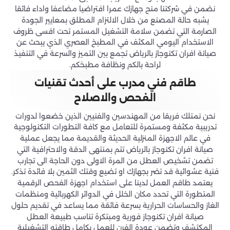
نضمن في شركتنا منح جهازك عمرا افتراضيا مضاعفا واداء فائقا
يشبه حالة المصنع من خلال الالتزام المطلق بمعايير الجودة
الصارمة التي تضمن سلامة التشغيل المستمر تحت اقسى ظروف
الاستخدام اليومي المكثف في المطبخ العصري الذي يبحث عن
صيانة افران تكنوجاز بالرياض تجمع بين التميز والسرعة في التنفيذ
لراحة بالكم ونظافة مطبخكم.
طاقم فني مدرب على أحدث تقنيات
الفحص والاصلاح
نحن نمتلك فريقا من المهندسين والفنيين الذين خضعوا لدورات
تدريبية مكثفة ومستمرة للتعامل مع كافة التطورات التكنولوجية
في عالم الاجهزة المنزلية الحديثة والقديمة مما يجعل عملية
صيانة افران تكنوجاز بالرياض تتم بمنتهى الدقة والاحترافية التي
تضمن تشخيص العطل من المرة الاولى دون الحاجة الى تجارب
فنية عشوائية قد تضر بجهازك او تضيع وقتك الثمين بلا فائدة تذكر.
يعتمد طاقم العمل لدينا على استخدام اجهزة الفحص الرقمية
المتطورة التي تحدد مكان الخلل في الدوائر الكهربائية ومنظمات
الغاز والحساسات الحرارية بسرعة فائقة مما يساعد في تقديم حلول
صيانة افران تكنوجاز فورية ومبتكرة تناسب طبيعة العطل
المكتشف وتضمن عودة الفرن للعمل بكامل طاقته التشغيلية