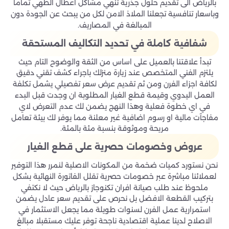
بالرياض الى تقديم حلول جذرية تنهي مشاكل اعطال الطهي تماما
وباسعار تنافسية تجعلنا الملاذ الامن لكل من يبحث عن الجودة دون
المبالغة في المصاريف.
شفافية كاملة في تحديد التكاليف المستحقة
تبدأ علاقتنا بالعميل على اساس من الثقة والوضوح التام حيث
يلتزم الفني المتخصص عند زيارة منزلك باجراء كشف تقني دقيق
لكافة اجزاء الفرن ومن ثم تقديم عرض سعر تفصيلي يشمل تكلفة
العمل اليدوي وقيمة قطع الغيار المطلوبة ان وجدت قبل البدء
في اي خطوة فعلية وهذا النهج يضمن لك عدم التعرض لاي
مفاجآت مالية او رسوم اضافية غير معلنة مما يوفر لك بيئة تعامل
مريحة وموثوقة بنسبة مئة بالمئة.
عروض وخصومات حصرية على قطع الغيار
نحن نستورد كميات ضخمة من المكونات الاصلية لنمرر هذا التوفير
لعملائنا مباشرة عبر خصومات حصرية تقلل الفاتورة النهائية بشكل
ملحوظ عند طلب صيانة افران تكنوجاز بالرياض حيث لا نكتفي
بتركيب القطعة الافضل بل نحرص على تقديم سعر عادل يضمن
استمرارية عمل الفرن لسنوات طويلة مما يجعل الاستثمار في
الاصلاح لدينا عملية اقتصادية ناجحة توفر عليك مستقبلا مبالغ