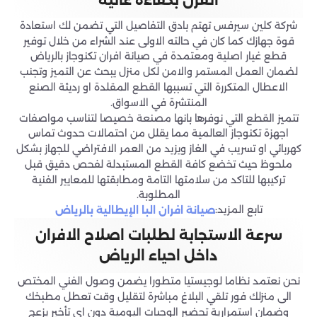
الفرن بكفاءة عالية
شركة كلين سيرفس تهتم بادق التفاصيل التي تضمن لك استعادة
قوة جهازك كما كان في حالته الاولى عند الشراء من خلال توفير
قطع غيار اصلية ومعتمدة في صيانة افران تكنوجاز بالرياض
لضمان العمل المستمر والامن لكل منزل يبحث عن التميز وتجنب
الاعطال المتكررة التي تسببها القطع المقلدة او رديئة الصنع
المنتشرة في الاسواق.
تتميز القطع التي نوفرها بانها مصنعة خصيصا لتناسب مواصفات
اجهزة تكنوجاز العالمية مما يقلل من احتمالات حدوث تماس
كهربائي او تسريب في الغاز ويزيد من العمر الافتراضي للجهاز بشكل
ملحوظ حيث تخضع كافة القطع المستبدلة لفحص دقيق قبل
تركيبها للتاكد من سلامتها التامة ومطابقتها للمعايير الفنية
المطلوبة.
تابع المزيد:
صيانة افران البا الإيطالية بالرياض
سرعة الاستجابة لطلبات اصلاح الافران
داخل احياء الرياض
نحن نعتمد نظاما لوجيستيا متطورا يضمن وصول الفني المختص
الى منزلك فور تلقي البلاغ مباشرة لتقليل وقت تعطل مطبخك
وضمان استمرارية تحضير الوجبات اليومية دون اي تأخير يزعج