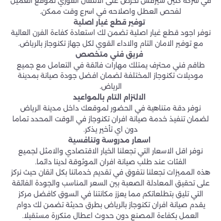
في شركة كلين سيرفس نحرص على الانتقال الفوري لموقع العميل
لفحص العطل واصلاحه في اسرع وقت ممكن.
توفير قطع غيار اصلية
نوفر اجود قطع غيار اصلية تضمن لك استعادة كفاءة الفرن العالية
مع توفير الامان التام والاداء القوي لكل جهاز تكنوجاز بالرياض.
فريق فني متخصص
طاقم فني محترف يمتلك مهارات فائقة في التعامل مع جميع
موديلات تكنوجاز المختلفة لضمان افضل جودة صيانة بمدينة
الرياض.
الالتزام التام بالمواعيد
نوفر دقة متناهية في الحضور لموقعك داخل مدينة الرياض
لضمان تنفيذ خدمة صيانة افران تكنوجاز في الوقت المحدد تماما
دون اي تأخير يذكر.
اسعار مدروسة وتنافسية
نوفر اقل الاسعار التي تجعلنا الخيار الاقتصادي والامثل لجميع
الفئات عند طلب صيانة افران الموثوقة لدينا دائما.
هذه المميزات تجعلنا نتفوق في تقديم خدماتنا بكل اتقان حيث نركز
على تحقيق المعادلة الصعبة بين السعر المناسب والجودة الفائقة
التي تليق بتطلعاتكم مما يعزز مكانتنا في السوق كافضل مركز
يقدم صيانة افران تكنوجاز بالرياض بطرق حديثة تضمن لك دوام
العمل بكفاءة المصنع دون حدوث اعطال متكررة مستقبلا.