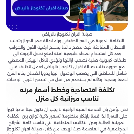
صيانة افران تكنوجاز بالرياض
النظافة الدورية هي السر الحقيقي وراء اطالة عمر الجهاز وتجنب
الاعطال المفاجئة حيث ننصح دائما بمسح ارضية الفرن والجوانب
بعد كل استخدام بمواد طبيعية امنة لمنع تحول الزيوت الى
طبقات كربونية صلبة تصعب ازالتها وتؤدي لتآكل الهيكل المعدني
مع ضرورة طلب صيانة افران تكنوجاز بالرياض لعمل تنظيف فني
شامل للمناطق التي يصعب الوصول اليها يدويا لضمان بقاء الفرن
لامعا وجديدا وكأنه لم يستخدم من قبل في تحضير اشهى الوجبات.
تكلفة اقتصادية وخطط أسعار مرنة
تناسب ميزانية كل منزل
نحن نؤمن بان الخدمة الفنية الراقية لا يجب ان تكون عبئا ماديا كبيرا
على الاسرة لذا قمنا بابتكار منظومة تسعير ذكية توازن بين الكفاءة
المهنية العالية وبين التكاليف المنطقية التي تناسب كافة الشرائح
المجتمعية في العاصمة حيث نهدف من خلال صيانة افران تكنوجاز