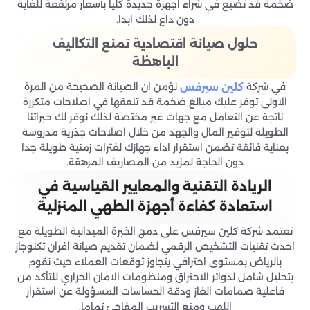
ضخمة قد تضيع في شراء اجهزة جديدة كليا بأسعار مرتفعة للغاية
دون داع لذلك ابدا.
حلول صيانة اقتصادية تمنع التكاليف
الباهظة
في شركة
نؤمن ان الصيانة الصحيحة من المرة
كلين سيرفس
الاولى توفر عليك مبالغ ضخمة قد تنفقها في اصلاحات متكررة
ناتجة عن التعامل مع جهات غير مختصة لذلك نوفر لك خبراتنا
الطويلة لتوفير المال والجهد من خلال اصلاحات جذرية مدروسة
بعناية فائقة تضمن استقرار اداء جهازك لفترات زمنية طويلة جدا
دون الحاجة لمزيد من المصاريف المرهقة.
الريادة التقنية والمعايير القياسية في
استعادة كفاءة أجهزة الطهي المنزلية
تعتمد شركة كلين سيرفس على دمج الخبرة الميدانية الطويلة مع
احدث تقنيات التشخيص الرقمي لضمان تقديم صيانة افران تكنوجاز
بالرياض بمستوى احترافي يتجاوز توقعات العملاء حيث نقوم
بتحليل شامل لدوائر الاحتراق ومنظومات الامان الحراري للتأكد من
فاعلية صمامات الغاز ودقة الحساسات المسؤولة عن استقرار
اللهب ومنع التسريب المفاجئ تماما.