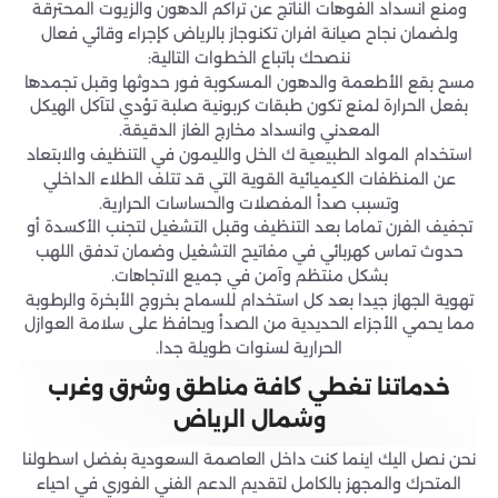
ومنع انسداد الفوهات الناتج عن تراكم الدهون والزيوت المحترقة
ولضمان نجاح صيانة افران تكنوجاز بالرياض كإجراء وقائي فعال
ننصحك باتباع الخطوات التالية:
مسح بقع الأطعمة والدهون المسكوبة فور حدوثها وقبل تجمدها
بفعل الحرارة لمنع تكون طبقات كربونية صلبة تؤدي لتآكل الهيكل
المعدني وانسداد مخارج الغاز الدقيقة.
استخدام المواد الطبيعية ك الخل والليمون في التنظيف والابتعاد
عن المنظفات الكيميائية القوية التي قد تتلف الطلاء الداخلي
وتسبب صدأ المفصلات والحساسات الحرارية.
تجفيف الفرن تماما بعد التنظيف وقبل التشغيل لتجنب الأكسدة أو
حدوث تماس كهربائي في مفاتيح التشغيل وضمان تدفق اللهب
بشكل منتظم وآمن في جميع الاتجاهات.
تهوية الجهاز جيدا بعد كل استخدام للسماح بخروج الأبخرة والرطوبة
مما يحمي الأجزاء الحديدية من الصدأ ويحافظ على سلامة العوازل
الحرارية لسنوات طويلة جدا.
خدماتنا تغطي كافة مناطق وشرق وغرب
وشمال الرياض
نحن نصل اليك اينما كنت داخل العاصمة السعودية بفضل اسطولنا
المتحرك والمجهز بالكامل لتقديم الدعم الفني الفوري في احياء