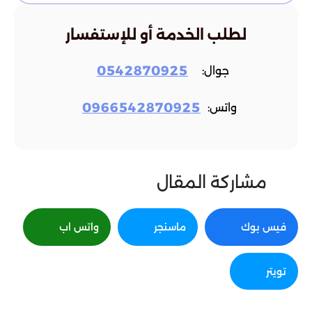
لطلب الخدمة أو للإستفسار
0542870925
جوال:
0966542870925
واتس:
مشاركة المقال
فيس بوك
ماسنجر
واتس اب
تويتر